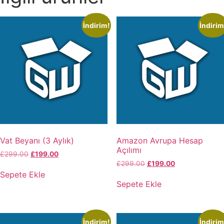
İndirim!
İndirim
Vat Beyanı (3 Aylık)
Amazon Avrupa Hesap
Açılımı
£
299.00
£
199.00
£
299.00
£
199.00
Sepete Ekle
Sepete Ekle
İndirim!
İndirim