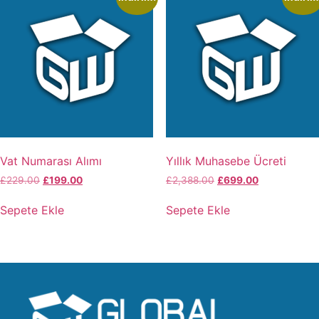
Vat Numarası Alımı
Yıllık Muhasebe Ücreti
£
229.00
£
199.00
£
2,388.00
£
699.00
Sepete Ekle
Sepete Ekle