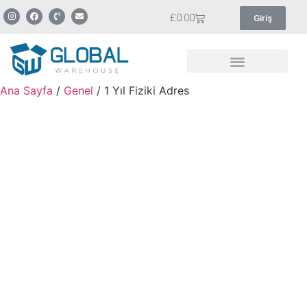
£
0.00
Giriş
İngiltere’de Şirket Kurma
Ana Sayfa
/
Genel
/ 1 Yıl Fiziki Adres