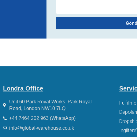
Gönd
Londra Office
Servi
Unit 60 Park Royal Works, Park Royal
Fulfillme
Road, London NW10 7LQ
Depola
+44 7464 202 963 (WhatsApp)
Dropship
info@global-warehouse.co.uk
İngilter