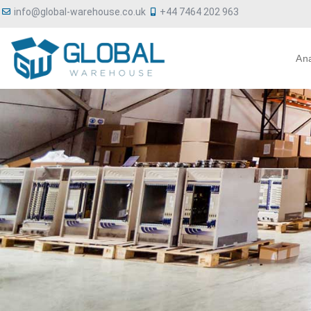
info@global-warehouse.co.uk
+44 7464 202 963
An