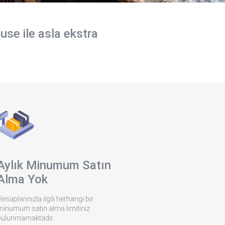
se ile asla ekstra
Aylık Minumum Satın
Alma Yok
esaplarınızla ilgili herhangi bir
minumum satın alma limitiniz
bulunmamaktadır.