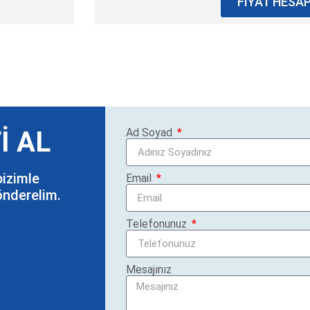
FİYAT HESA
İ AL
Ad Soyad
bizimle
Email
gönderelim.
Telefonunuz
Mesajınız