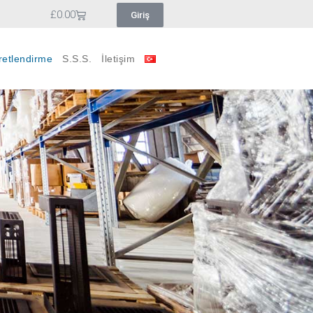
£
0.00
Giriş
retlendirme
S.S.S.
İletişim