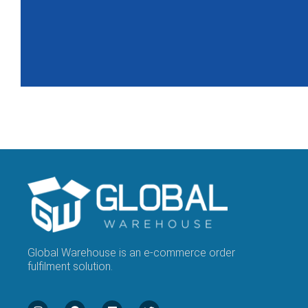
Global Warehouse is an e-commerce order
fulfilment solution.